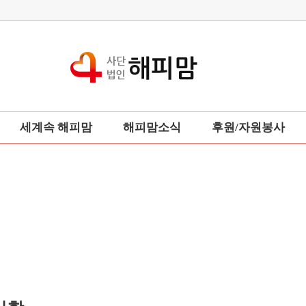
세계속 해피맘
해피맘소식
후원/자원봉사
세계부인회
해피맘뉴스
후원업체
총본부회장동정
후원하기
포토갤러리
후원금사용내역