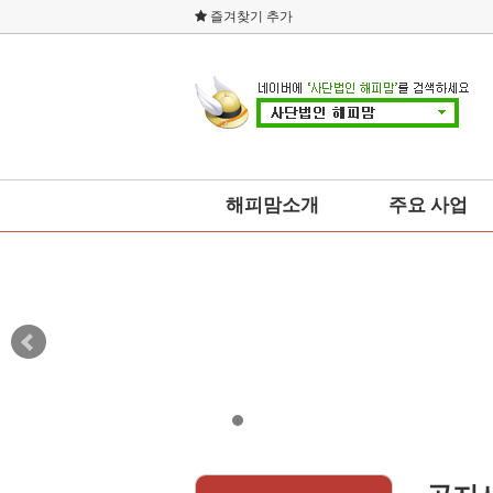
즐겨찾기 추가
해피맘소개
주요 사업
총본부회장 인사말
사회복지
설립취지
소비자운동
연혁
교육
조직도
예술문화
오시는 길
건강
네트워크