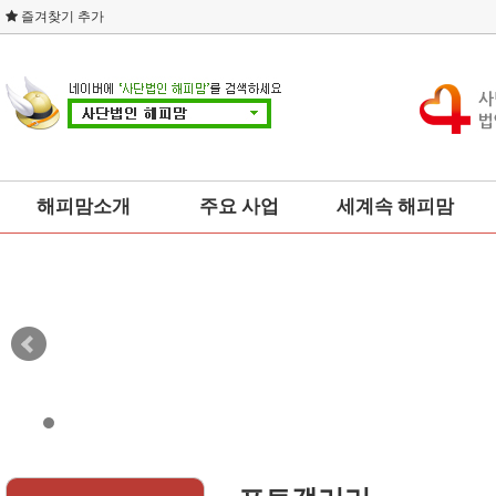
즐겨찾기 추가
해피맘소개
주요 사업
세계속 해피맘
총본부회장 인사말
사회복지
세계부인회
설립취지
소비자운동
연혁
교육
조직도
예술문화
오시는 길
건강
네트워크