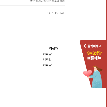
> 해피맘소식 > 포토갤러리
14.☆.15. 141
작성자
해피맘
해피맘
해피맘