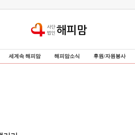
세계속 해피맘
해피맘소식
후원/자원봉사
세계부인회
해피맘뉴스
후원업체
총본부회장동정
후원하기
포토갤러리
후원금사용내역