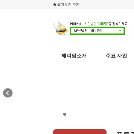
즐겨찾기 추가
해피맘소개
주요 사업
총본부회장 인사말
사회복지
설립취지
소비자운동
연혁
교육
조직도
예술문화
오시는 길
건강
네트워크