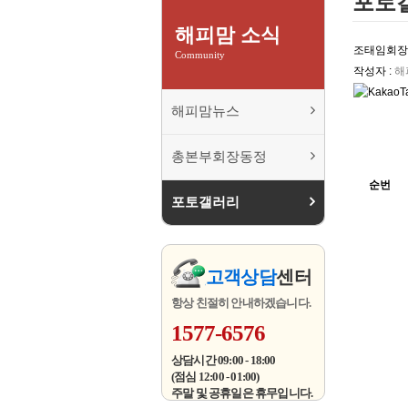
포토
해피맘 소식
조태임회장
Community
작성자 :
해
해피맘뉴스
총본부회장동정
순번
포토갤러리
고객상담
센터
항상 친절히 안내하겠습니다.
1577-6576
상담시간 09:00 - 18:00
(점심 12:00 - 01:00)
주말 및 공휴일은 휴무입니다.