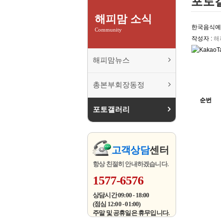
포토
해피맘 소식
한국음식예
Community
작성자 :
해
해피맘뉴스
총본부회장동정
순번
포토갤러리
고객상담
센터
항상 친절히 안내하겠습니다.
1577-6576
상담시간 09:00 - 18:00
(점심 12:00 - 01:00)
주말 및 공휴일은 휴무입니다.