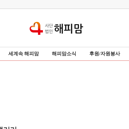
세계속 해피맘
해피맘소식
후원/자원봉사
세계부인회
해피맘뉴스
후원업체
총본부회장동정
후원하기
포토갤러리
후원금사용내역