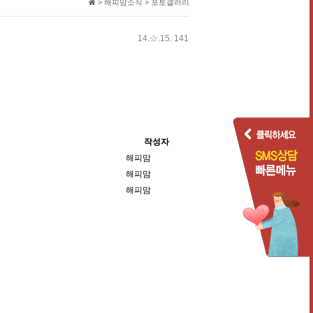
> 해피맘소식 > 포토갤러리
14.☆.15. 141
작성자
해피맘
해피맘
해피맘