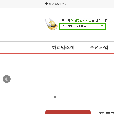
즐겨찾기 추가
해피맘소개
주요 사업
총본부회장 인사말
사회복지
설립취지
소비자운동
연혁
교육
조직도
예술문화
오시는 길
건강
네트워크