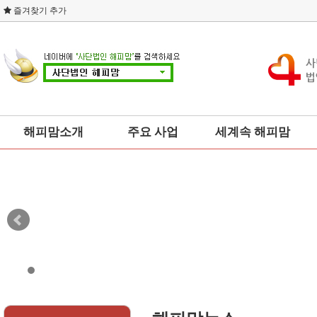
즐겨찾기 추가
해피맘소개
주요 사업
세계속 해피맘
총본부회장 인사말
사회복지
세계부인회
설립취지
소비자운동
연혁
교육
조직도
예술문화
오시는 길
건강
네트워크